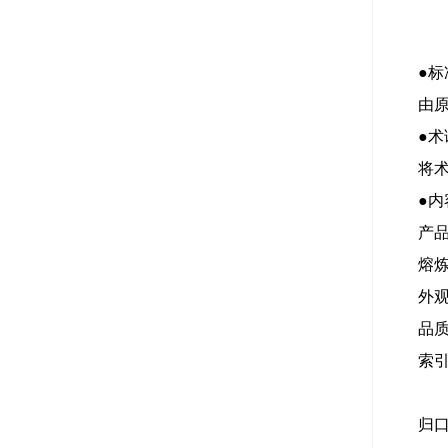
●
由
●
将
●
产
熔
外
品
索
归口