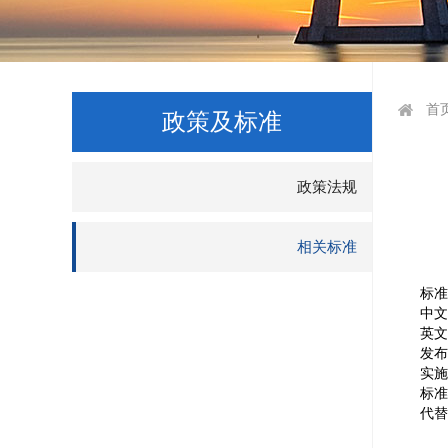
首
政策及标准
政策法规
相关标准
标
中
英
发
实
标
代