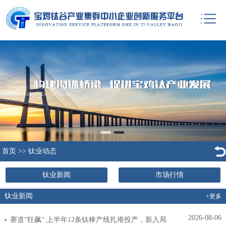
首页
>>
钛业动态
钛业新闻
市场行情
钛业新闻
+更多
2026-08-06
赛道“狂飙”:上半年12条钛棒产线扎堆投产，新入局