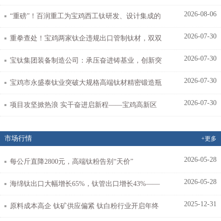
2026-08-06
者如何避开“内卷”陷阱？
“重磅”！百润重工为宝鸡西工钛研发、设计集成的
2026-07-30
170 MN 快锻机组顺利完成热试
重拳查处！宝鸡两家钛企违规出口管制钛材，双双
2026-07-30
被海关行政处罚
宝钛集团装备制造公司：承压奋进铸基业，创新突
2026-07-30
破启新程
宝鸡市永盛泰钛业突破大规格高端钛材精密锻造瓶
2026-07-30
颈：7000吨大型锻造压机热负荷试车成功
项目攻坚掀热浪 实干奋进启新程——宝鸡高新区
全力推进重点项目建设纪实
市场行情
+更多
2026-05-28
每公斤直降2800元，高端钛粉告别“天价”
2026-05-28
海绵钛出口大幅增长65%，钛管出口增长43%‌——
2025-12-31
钛金市场综述
原料成本高企 钛矿供应偏紧 钛白粉行业开启年终