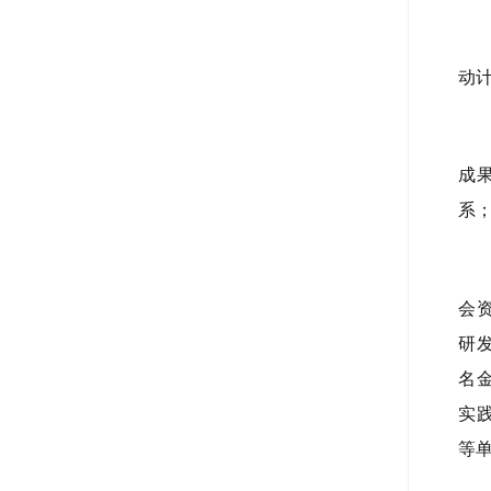
动
成
系
会
研发
名
实
等