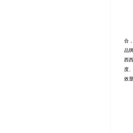
合
品牌
西西
度、
效